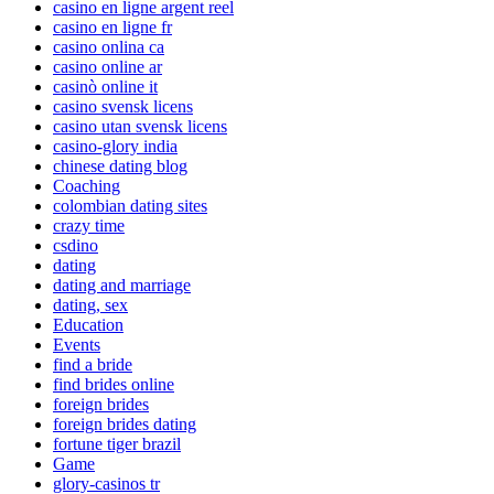
casino en ligne argent reel
casino en ligne fr
casino onlina ca
casino online ar
casinò online it
casino svensk licens
casino utan svensk licens
casino-glory india
chinese dating blog
Coaching
colombian dating sites
crazy time
csdino
dating
dating and marriage
dating, sex
Education
Events
find a bride
find brides online
foreign brides
foreign brides dating
fortune tiger brazil
Game
glory-casinos tr