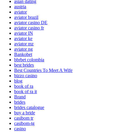
asian dating
austria
aviator
aviator brazil
aviator casino DE
aviator casino fr
aviator IN
aviator ke
aviator mz
aviator ng
Bankobet
bbrbet colombia
best brides
Best Countries To Meet A Wife
bizzo casino
blog
book of ra
book of ra it
Brand
brides
brides catalogue
buy a bride
casibom tr
casibom-tg
casino