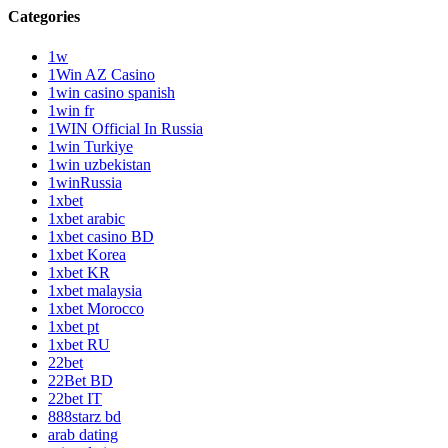
Categories
1w
1Win AZ Casino
1win casino spanish
1win fr
1WIN Official In Russia
1win Turkiye
1win uzbekistan
1winRussia
1xbet
1xbet arabic
1xbet casino BD
1xbet Korea
1xbet KR
1xbet malaysia
1xbet Morocco
1xbet pt
1xbet RU
22bet
22Bet BD
22bet IT
888starz bd
arab dating