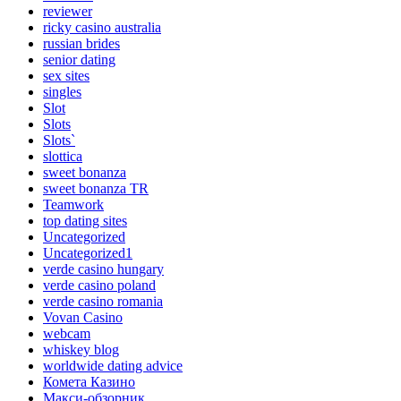
reviewer
ricky casino australia
russian brides
senior dating
sex sites
singles
Slot
Slots
Slots`
slottica
sweet bonanza
sweet bonanza TR
Teamwork
top dating sites
Uncategorized
Uncategorized1
verde casino hungary
verde casino poland
verde casino romania
Vovan Casino
webcam
whiskey blog
worldwide dating advice
Комета Казино
Макси-обзорник