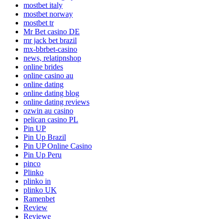
mostbet italy
mostbet norway
mostbet tr
Mr Bet casino DE
mr jack bet brazil
mx-bbrbet-casino
news, relatipnshop
online brides
online casino au
online dating
online dating blog
online dating reviews
ozwin au casino
pelican casino PL
Pin UP
Pin Up Brazil
Pin UP Online Casino
Pin Up Peru
pinco
Plinko
plinko in
plinko UK
Ramenbet
Review
Reviewe