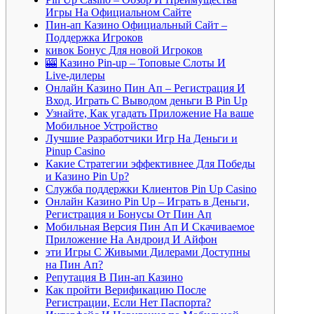
Игры На Официальном Сайте
Пин-ап Казино Официальный Сайт –
Поддержка Игроков
кивок Бонус Для новой Игроков
🎰 Казино Pin‑up – Топовые Слоты И
Live‑дилеры
Онлайн Казино Пин Ап – Регистрация И
Вход, Играть С Выводом деньги В Pin Up
Узнайте, Как угадать Приложение На ваше
Мобильное Устройство
Лучшие Разработчики Игр На Деньги и
Pinup Casino
Какие Стратегии эффективнее Для Победы
и Казино Pin Up?
Служба поддержки Клиентов Pin Up Casino
Онлайн Казино Pin Up – Играть в Деньги,
Регистрация и Бонусы От Пин Ап
Мобильная Версия Пин Ап И Скачиваемое
Приложение На Андроид И Айфон
эти Игры С Живыми Дилерами Доступны
на Пин Ап?
Репутация В Пин-ап Казино
Как пройти Верификацию После
Регистрации, Если Нет Паспорта?