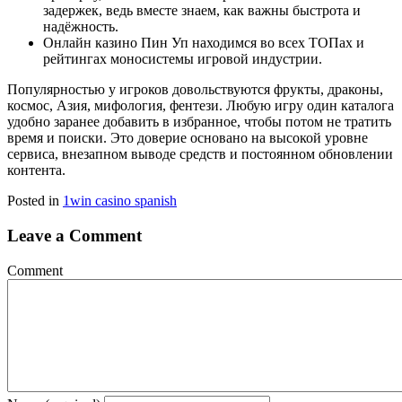
задержек, ведь вместе знаем, как важны быстрота и
надёжность.
Онлайн казино Пин Уп находимся во всех ТОПах и
рейтингах моносистемы игровой индустрии.
Популярностью у игроков довольствуются фрукты, драконы,
космос, Азия, мифология, фентези. Любую игру один каталога
удобно заранее добавить в избранное, чтобы потом не тратить
время и поиски. Это доверие основано на высокой уровне
сервиса, внезапном выводе средств и постоянном обновлении
контента.
Posted in
1win casino spanish
Leave a Comment
Comment