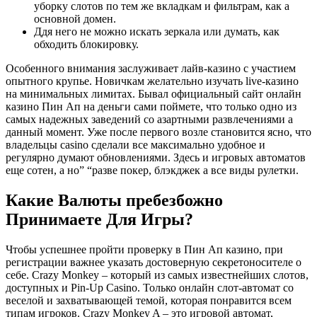
уборку слотов по тем же вкладкам и фильтрам, как а
основной домен.
Ддя него не можно искать зеркала или думать, как
обходить блокировку.
Особенного внимания заслуживает лайв-казино с участием
опытного крупье. Новичкам желательно изучать live-казино
на минимальных лимитах. Бывал официальный сайт онлайн
казино Пин Ап на деньги сами поймете, что только одно из
самых надежных заведений со азартными развлечениями а
данный момент. Уже после первого возле становится ясно, что
владельцы casino сделали все максимально удобное и
регулярно думают обновлениями. Здесь и игровых автоматов
еще сотен, а но” “разве покер, блэкджек а все виды рулетки.
Какие Валюты пребезбожно
Принимаете Для Игры?
Чтобы успешнее пройти проверку в Пин Ап казино, при
регистрации важнее указать достоверную секретоносителе о
себе. Crazy Monkey – который из самых известнейших слотов,
доступных и Pin-Up Casino. Только онлайн слот-автомат со
веселой и захватывающей темой, которая понравится всем
типам игроков. Crazy Monkey A – это игровой автомат,