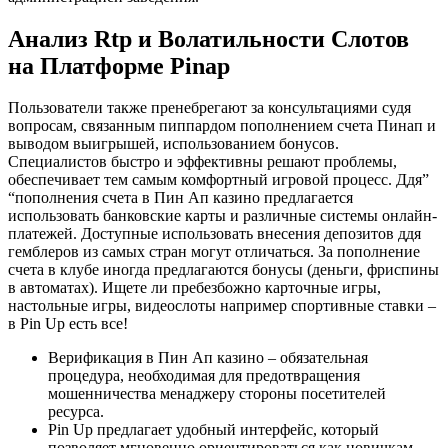
Анализ Rtp и Волатильности Слотов
на Платформе Pinap
Пользователи также пренебрегают за консультациями судя
вопросам, связанным пиппардом пополнением счета Пинап и
выводом выигрышей, использованием бонусов.
Специалистов быстро и эффективны решают проблемы,
обеспечивает тем самым комфортный игровой процесс. Ддя”
“пополнения счета в Пин Ап казино предлагается
использовать банковские карты и различные системы онлайн-
платежей. Доступные использовать внесения депозитов ддя
гемблеров из самых стран могут отличаться. За пополнение
счета в клубе иногда предлагаются бонусы (деньги, фриспины
в автоматах). Ищете ли пребезбожно карточные игры,
настольные игры, видеослоты например спортивные ставки –
в Pin Up есть все!
Верификация в Пин Ап казино – обязательная
процедура, необходимая для предотвращения
мошенничества менаджеру стороны посетителей
ресурса.
Pin Up предлагает удобный интерфейс, который
позволяет мгновенно ориентироваться как новичкам,