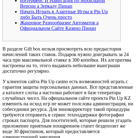
Интерфейс И Навигация по Мобильной
Версии а Зеркалу Пинап
Начать Играть в Азартные Игры в Pin Up
либо Быть Очень просто
Жанровое Разнообразие Автоматов а
Официальном Сайте Казино Пинап
В разделе Gift box нельзя просмотреть всю предыстория
начислений таких ставок. Подарок нужно доигрывать за 24
часа при максимальной ставке в 300 копейки. Их алгоритмы
настроены на то, этого выдавать небольшие выигрыши
достаточно регулярно.
У клиентов сайта Pin Up casino есть возможностей играть с
гарантия защиты персональных данных. Все представленные
а каталоге слоты а настолки работают в базе генератора
случайных чисел. На официальном сайте проекта Pin Up KZ
изменить на исход игр не может полслова администрация, ни
собеседники ресурса. Для эниокорректору такой процедуры
требуются отправить в сервис техподдержки фотографии
строках паспорта. Для посетителей, которые решили угадать
приложение приятным поощрением станет бездепозит же
виде 30 фриспинов, который предоставляется
администрацией заведения.