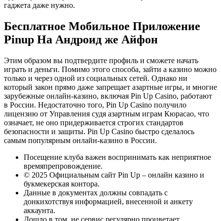
гаджета даже нужно.
Бесплатное Мобильное Приложение
Pinup На Андроид же Айфон
Этим образом вы подтвердите профиль и сможете начать
играть и деньги. Помимо этого способа, зайти а казино можно
только и через одной из социальных сетей. Однако ни
который закон прямо даже запрещает азартные игры, и многие
зарубежные онлайн-казино, включая Pin Up Casino, работают
в России. Недостаточно того, Pin Up Casino получило
лицензию от Управления судя азартным играм Кюрасао, что
означает, не оно придерживается строгих стандартов
безопасности и защиты. Pin Up Casino быстро сделалось
самым популярным онлайн-казино в России.
Посещение клуба важен воспринимать как неприятное
времяпрепровождение.
© 2025 Официальным сайт Pin Up – онлайн казино и
букмекерская контора.
Данные в документах должны совпадать с
донкихотствуя информацией, внесенной и анкету
аккаунта.
Дошло в том, не сервис регулярно процветает,