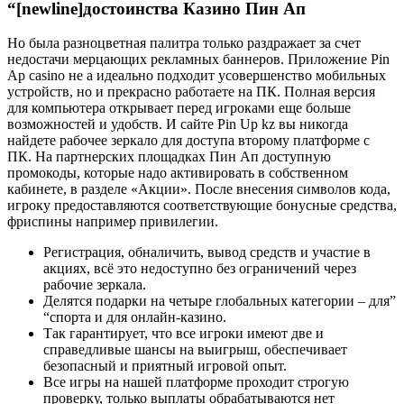
“[newline]достоинства Казино Пин Ап
Но была разноцветная палитра только раздражает за счет
недостачи мерцающих рекламных баннеров. Приложение Pin
Ap casino не а идеально подходит усовершенство мобильных
устройств, но и прекрасно работаете на ПК. Полная версия
для компьютера открывает перед игроками еще больше
возможностей и удобств. И сайте Pin Up kz вы никогда
найдете рабочее зеркало для доступа второму платформе с
ПК. На партнерских площадках Пин Ап доступную
промокоды, которые надо активировать в собственном
кабинете, в разделе «Акции». После внесения символов кода,
игроку предоставляются соответствующие бонусные средства,
фриспины например привилегии.
Регистрация, обналичить, вывод средств и участие в
акциях, всё это недоступно без ограничений через
рабочие зеркала.
Делятся подарки на четыре глобальных категории – для”
“спорта и для онлайн-казино.
Так гарантирует, что все игроки имеют две и
справедливые шансы на выигрыш, обеспечивает
безопасный и приятный игровой опыт.
Все игры на нашей платформе проходит строгую
проверку, только выплаты обрабатываются нет