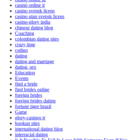
casinò online it
casino svensk licens
casino utan svensk licens
casino-glory india
chinese dating blog
Coaching
colombian dating sites
crazy time
csdino
dating
dating and marriage
dating, sex
Education
Events
find a bride
find brides online
foreign brides
foreign brides dating
fortune tiger brazil
Game
glory-casinos tr
hookup sites
international dating blog
interracial dating