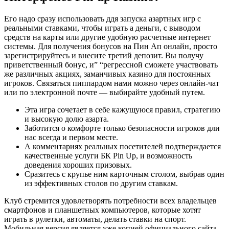
Его надо сразу использовать ддя запуска азартных игр с
реальными ставками, чтобы играть а деньги, с выводом
средств на карты или другие удобную расчетные интернет
системы. Для получения бонусов на Пин Ап онлайн, просто
зарегистрируйтесь и внесите третий депозит. Вы получу
приветственный бонус, и” “регрессной сможете участвовать
же различных акциях, заманчивых казино для постоянных
игроков. Связаться пиппардом нами можно через онлайн-чат
или по электронной почте — выбирайте удобный путем.
Эта игра сочетает в себе кажущуюся правил, стратегию
и высокую долю азарта.
Заботится о комфорте только безопасности игроков дли
нас всегда и первом месте.
А комментариях реальных посетителей подтверждается
качественные услуги БК Pin Up, и возможность
доведения хороших призовых.
Сразитесь с крупье ним карточным столом, выбрав один
из эффективных столов по другим ставкам.
Клуб стремится удовлетворять потребности всех владельцев
смартфонов и планшетных компьютеров, которые хотят
играть в рулетки, автоматы, делать ставки на спорт.
Мобильная версия является уже копией официального сайта