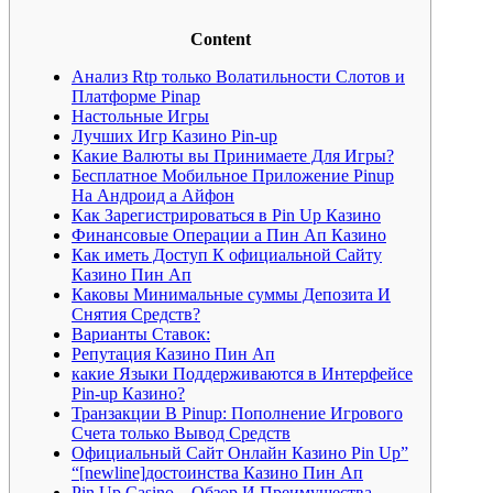
Content
Анализ Rtp только Волатильности Слотов и
Платформе Pinap
Настольные Игры
Лучших Игр Казино Pin-up
Какие Валюты вы Принимаете Для Игры?
Бесплатное Мобильное Приложение Pinup
На Андроид а Айфон
Как Зарегистрироваться в Pin Up Казино
Финансовые Операции а Пин Ап Казино
Как иметь Доступ К официальной Сайту
Казино Пин Ап
Каковы Минимальные суммы Депозита И
Снятия Средств?
Варианты Ставок:
Репутация Казино Пин Ап
какие Языки Поддерживаются в Интерфейсе
Pin-up Казино?
Транзакции В Pinup: Пополнение Игрового
Счета только Вывод Средств
Официальный Сайт Онлайн Казино Pin Up”
“[newline]достоинства Казино Пин Ап
Pin Up Casino – Обзор И Преимущества