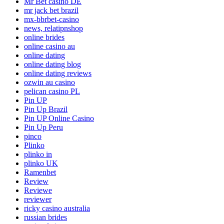
Mr Bet casino DE
mr jack bet brazil
mx-bbrbet-casino
news, relatipnshop
online brides
online casino au
online dating
online dating blog
online dating reviews
ozwin au casino
pelican casino PL
Pin UP
Pin Up Brazil
Pin UP Online Casino
Pin Up Peru
pinco
Plinko
plinko in
plinko UK
Ramenbet
Review
Reviewe
reviewer
ricky casino australia
russian brides