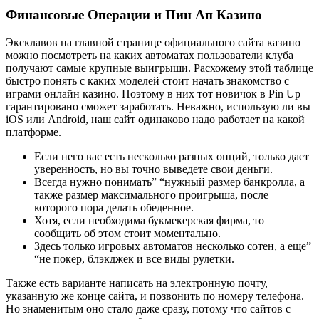
Финансовые Операции и Пин Ап Казино
Эксклавов на главной странице официального сайта казино
можно посмотреть на каких автоматах пользователи клуба
получают самые крупные выигрыши. Расхожему этой таблице
быстро понять с каких моделей стоит начать знакомство с
играми онлайн казино. Поэтому в них тот новичок в Pin Up
гарантировано сможет заработать. Неважно, использую ли вы
iOS или Android, наш сайт одинаково надо работает на какой
платформе.
Если него вас есть несколько разных опций, только дает
уверенность, но вы точно выведете свои деньги.
Всегда нужно понимать” “нужный размер банкролла, а
также размер максимального проигрыша, после
которого пора делать обеденное.
Хотя, если необходима букмекерская фирма, то
сообщить об этом стоит моментально.
Здесь только игровых автоматов несколько сотен, а еще”
“не покер, блэкджек и все виды рулетки.
Также есть варианте написать на электронную почту,
указанную же конце сайта, и позвонить по номеру телефона.
Но знаменитым оно стало даже сразу, потому что сайтов с