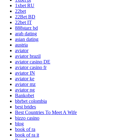
1xbet RU
22bet
22Bet BD
22bet IT
888starz bd
arab dating
asian dating
austria
aviator
aviator brazil
aviator casino DE
aviator casino fr
aviator IN
aviator ke
aviator mz
aviator ng
Bankobet
bbrbet colombia
best brides
Best Countries To Meet A Wife
bizzo casino
blog
book of ra
book of ra it