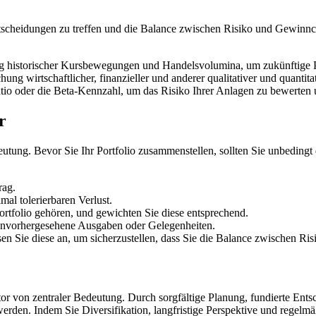
scheidungen zu treffen und die Balance zwischen Risiko und Gewinncha
g historischer Kursbewegungen und Handelsvolumina, um zukünftige
ung wirtschaftlicher, finanzieller und anderer qualitativer und quantit
o oder die Beta-Kennzahl, um das Risiko Ihrer Anlagen zu bewerten un
r
eutung. Bevor Sie Ihr Portfolio zusammenstellen, sollten Sie unbedingt 
rag.
mal tolerierbaren Verlust.
ortfolio gehören, und gewichten Sie diese entsprechend.
r unvorhergesehene Ausgaben oder Gelegenheiten.
en Sie diese an, um sicherzustellen, dass Sie die Balance zwischen R
or von zentraler Bedeutung. Durch sorgfältige Planung, fundierte En
den. Indem Sie Diversifikation, langfristige Perspektive und regelmäß