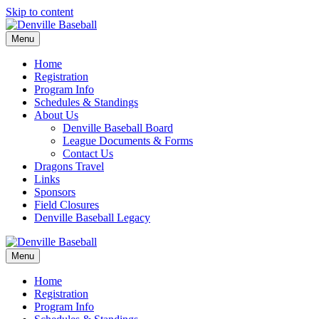
Skip to content
Menu
Home
Registration
Program Info
Schedules & Standings
About Us
Denville Baseball Board
League Documents & Forms
Contact Us
Dragons Travel
Links
Sponsors
Field Closures
Denville Baseball Legacy
Menu
Home
Registration
Program Info