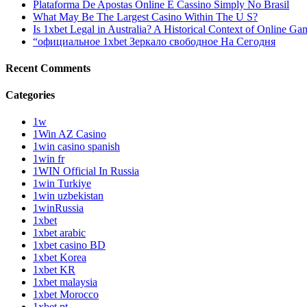
Plataforma De Apostas Online E Cassino Simply No Brasil
What May Be The Largest Casino Within The U S?
Is 1xbet Legal in Australia? A Historical Context of Online Ga
“официальное 1xbet Зеркало свободное На Сегодня
Recent Comments
Categories
1w
1Win AZ Casino
1win casino spanish
1win fr
1WIN Official In Russia
1win Turkiye
1win uzbekistan
1winRussia
1xbet
1xbet arabic
1xbet casino BD
1xbet Korea
1xbet KR
1xbet malaysia
1xbet Morocco
1xbet pt