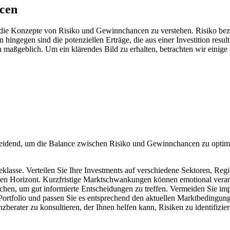
ncen
, die Konzepte von Risiko und Gewinnchancen zu verstehen. Risiko bezei
 hingegen sind die potenziellen Erträge, die aus einer Investition resu
maßgeblich. Um ein klärendes Bild zu erhalten, betrachten wir einige
cheidend, um die Balance zwischen Risiko und Gewinnchancen zu optimie
eklasse. Verteilen Sie Ihre Investments auf verschiedene Sektoren, Reg
igen Horizont. Kurzfristige Marktschwankungen können emotional veranl
en, um gut informierte Entscheidungen zu treffen. Vermeiden Sie im
rtfolio und passen Sie es entsprechend den aktuellen Marktbedingung
berater zu konsultieren, der Ihnen helfen kann, Risiken zu identifizi